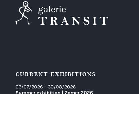
CURRENT EXHIBITIONS
03/07/2026
-
30/08/2026
Summer exhibition | Zomer 2026
30/11/2025
-
30/11/2050
Moritz Götze's Rubens Altar 'Der wunderbare Fischfan