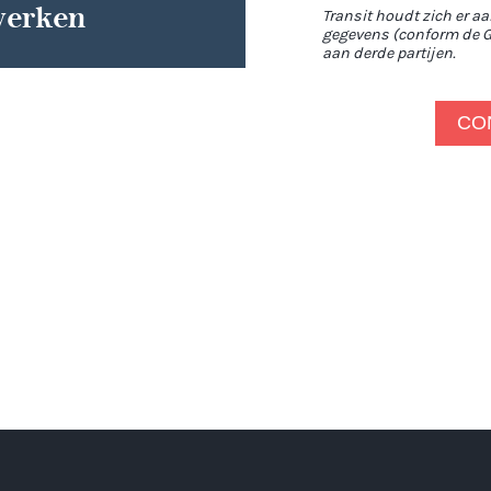
werken
Transit houdt zich er a
gegevens (conform de G
aan derde partijen.
CO