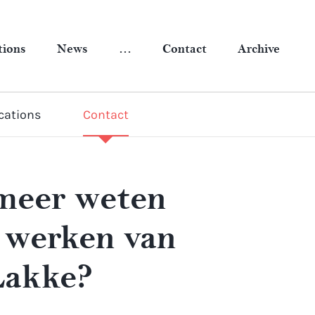
tions
News
…
Contact
Archive
cations
Contact
 meer weten
 werken van
Lakke?